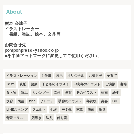
About
熊本 奈津子
イラストレーター
：書籍、雑誌、絵本、文具等
お問合せ先
pomponpress●yahoo.co.jp
●を半角アットマークに変更してご使用ください。
イラストレーション
お仕事
展示
オリジナル
お知らせ
子育て
1c 2c
表紙
健康
子どものイラスト
中高年のイラスト
ご挨拶
書籍
食べ物
粘土
カレンダー
立体
保育
冬のイラスト
挿画
絵本
水彩
陶芸
zine
ブローチ
季節のイラスト
年賀状
美容
GIF
LINEスタンプ
フェルト
七夕
中学生
家族
映画
生活
背景イラスト
見開き
防災
飾り罫